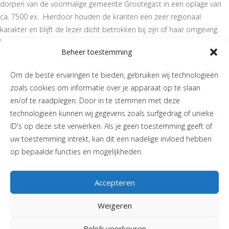
dorpen van de voormalige gemeente Grootegast in een oplage van
ca. 7500 ex. Hierdoor houden de kranten een zeer regionaal
karakter en blijft de lezer dicht betrokken bij zijn of haar omgeving.
Voor adverteerders geeft het de mogelijkheid om zeer gericht de
Beheer toestemming
beoogde doelgroep te bereiken met een beperkt budget.
DRUKWERK
Om de beste ervaringen te bieden, gebruiken wij technologieën
zoals cookies om informatie over je apparaat op te slaan
Daarnaast kunt u bij HRmedia ook terecht voor Folders, Flyers,
en/of te raadplegen. Door in te stemmen met deze
Posters en overig drukwerk.
technologieën kunnen wij gegevens zoals surfgedrag of unieke
HRmedia staat voor betrokkenheid, persoonlijk advies,
ID's op deze site verwerken. Als je geen toestemming geeft of
samenwerking en service
uw toestemming intrekt, kan dit een nadelige invloed hebben
op bepaalde functies en mogelijkheden.
Accepteren
Weigeren
Privacyverklaring
|
Cookiebeleid
| JH de Boerstraat 1 | 9365 PL
Bekijk voorkeuren