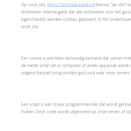
Op onze site,
https://hrmedia-events.nl
(hierna: “de site”
technieken. (Hierna geldt dat alle technieken voor het g
ingeschakeld, worden cookies geplaatst. In het onderstaa
onze site.
2. Wat zijn co
Een cookie is een klein eenvoudig bestand dat samen met
de harde schijf van je computer of ander apparaat wordt 
volgend bezoek terug worden gestuurd naar onze servers o
3. Wat zijn sc
Een script is een stukje programmacode dat wordt gebruikt
maken. Deze code wordt uitgevoerd op onze server, of op
4. Wat is ee