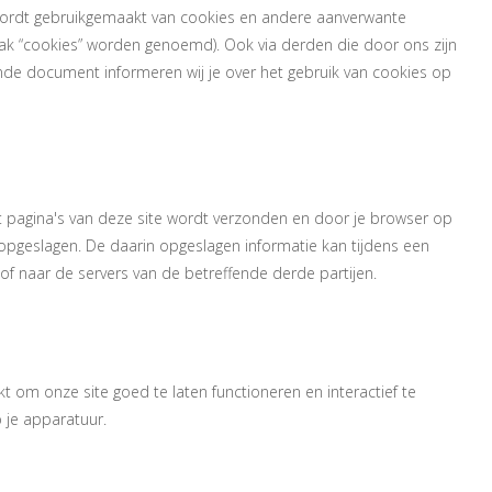
) wordt gebruikgemaakt van cookies en andere aanverwante
emak “cookies” worden genoemd). Ook via derden die door ons zijn
nde document informeren wij je over het gebruik van cookies op
okies?
 pagina's van deze site wordt verzonden en door je browser op
opgeslagen. De daarin opgeslagen informatie kan tijdens een
f naar de servers van de betreffende derde partijen.
ripts?
 om onze site goed te laten functioneren en interactief te
 je apparatuur.
n web beacon?