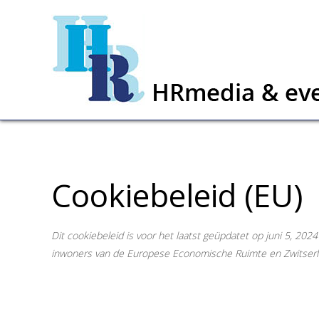
Cookiebeleid (EU)
Dit cookiebeleid is voor het laatst geüpdatet op juni 5, 20
inwoners van de Europese Economische Ruimte en Zwitserl
1. Introductie