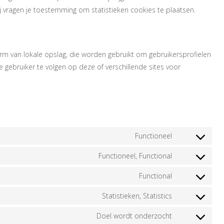
Wij vragen je toestemming om statistieken cookies te plaatsen.
orm van lokale opslag, die worden gebruikt om gebruikersprofielen
gebruiker te volgen op deze of verschillende sites voor
 cookies
Functioneel
Consent
to
Functioneel, Functional
Consent
service
to
Functional
google-
Consent
service
recaptcha
to
Statistieken, Statistics
wordfence
Consent
service
to
Doel wordt onderzocht
wordpress
Consent