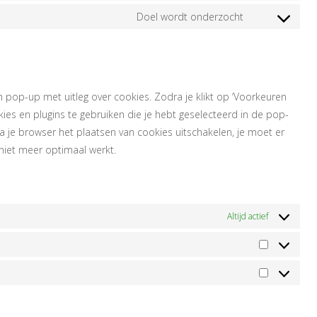
service
to
Doel wordt onderzocht
google-
Consent
service
ing
analytics
to
google-
service
fonts
diversen
n pop-up met uitleg over cookies. Zodra je klikt op ‘Voorkeuren
es en plugins te gebruiken die je hebt geselecteerd in de pop-
ia je browser het plaatsen van cookies uitschakelen, je moet er
niet meer optimaal werkt.
Altijd actief
Statistieke
Marketing
-/uitschakelen