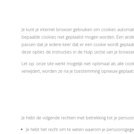
en verwijder
Je kunt je internet browser gebruiken om cookies automat
bepaalde cookies niet geplaatst mogen worden. Een andere
passen dat je iedere keer dat er een cookie wordt geplaa
deze opties de instructies in de Hulp sectie van je browser
Let op: onze site werkt mogelijk niet optimaal als alle cook
verwijdert, worden ze na je toestemming opnieuw geplaats
9. Je rechten
tot persoons
Je hebt de volgende rechten met betrekking tot je persoo
Je hebt het recht om te weten waarom je persoonsgege