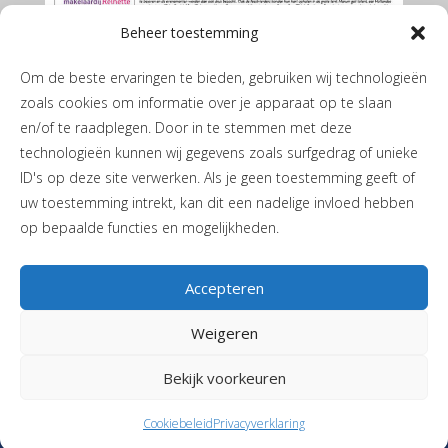
Beheer toestemming
Om de beste ervaringen te bieden, gebruiken wij technologieën
zoals cookies om informatie over je apparaat op te slaan
en/of te raadplegen. Door in te stemmen met deze
technologieën kunnen wij gegevens zoals surfgedrag of unieke
ID's op deze site verwerken. Als je geen toestemming geeft of
De Marumer mei 2026
uw toestemming intrekt, kan dit een nadelige invloed hebben
op bepaalde functies en mogelijkheden.
Accepteren
Weigeren
Privacyverklaring
|
Cookiebeleid
| JH de Boerstraat 1 | 9365 PL
Bekijk voorkeuren
Niebert |
T
06-40405244
|
Stuur een mail
| Vormgeving en realisatie
Reclamebureau RAM
Cookiebeleid
Privacyverklaring