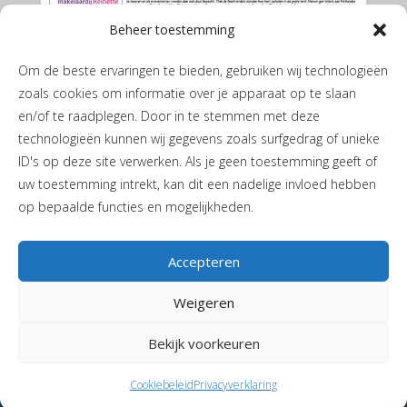
Beheer toestemming
Om de beste ervaringen te bieden, gebruiken wij technologieën
zoals cookies om informatie over je apparaat op te slaan
en/of te raadplegen. Door in te stemmen met deze
technologieën kunnen wij gegevens zoals surfgedrag of unieke
ID's op deze site verwerken. Als je geen toestemming geeft of
De Marumer mei 2026
uw toestemming intrekt, kan dit een nadelige invloed hebben
op bepaalde functies en mogelijkheden.
Accepteren
Weigeren
Privacyverklaring
|
Cookiebeleid
| JH de Boerstraat 1 | 9365 PL
Bekijk voorkeuren
Niebert |
T
06-40405244
|
Stuur een mail
| Vormgeving en realisatie
Reclamebureau RAM
Cookiebeleid
Privacyverklaring