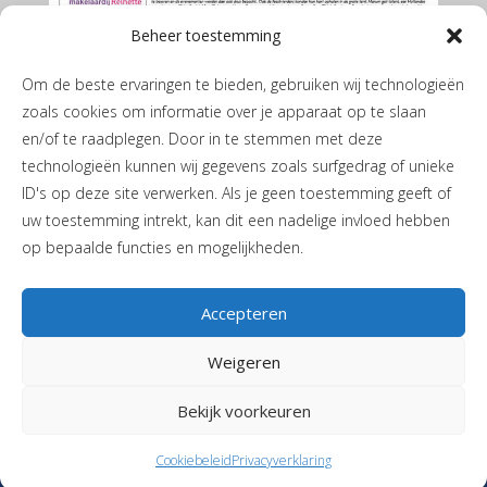
Beheer toestemming
Om de beste ervaringen te bieden, gebruiken wij technologieën
zoals cookies om informatie over je apparaat op te slaan
en/of te raadplegen. Door in te stemmen met deze
technologieën kunnen wij gegevens zoals surfgedrag of unieke
ID's op deze site verwerken. Als je geen toestemming geeft of
De Marumer mei 2026
uw toestemming intrekt, kan dit een nadelige invloed hebben
op bepaalde functies en mogelijkheden.
Accepteren
Weigeren
Privacyverklaring
|
Cookiebeleid
| JH de Boerstraat 1 | 9365 PL
Bekijk voorkeuren
Niebert |
T
06-40405244
|
Stuur een mail
| Vormgeving en realisatie
Reclamebureau RAM
Cookiebeleid
Privacyverklaring