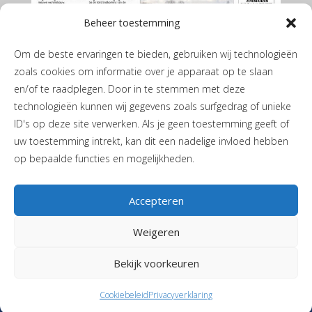
Beheer toestemming
Om de beste ervaringen te bieden, gebruiken wij technologieën
zoals cookies om informatie over je apparaat op te slaan
en/of te raadplegen. Door in te stemmen met deze
technologieën kunnen wij gegevens zoals surfgedrag of unieke
ID's op deze site verwerken. Als je geen toestemming geeft of
De Leekster juni 2026
uw toestemming intrekt, kan dit een nadelige invloed hebben
op bepaalde functies en mogelijkheden.
Accepteren
Weigeren
Privacyverklaring
|
Cookiebeleid
| JH de Boerstraat 1 | 9365 PL
Bekijk voorkeuren
Niebert |
T
06-40405244
|
Stuur een mail
| Vormgeving en realisatie
Reclamebureau RAM
Cookiebeleid
Privacyverklaring