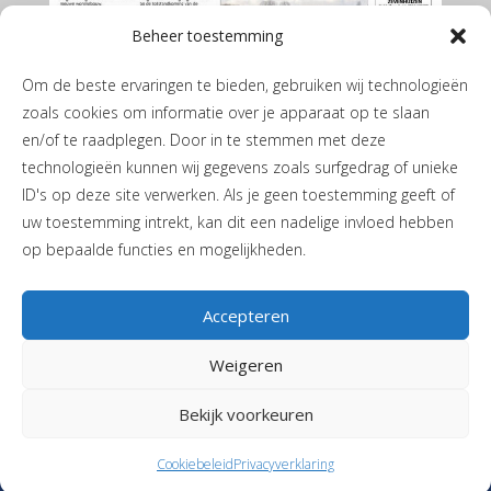
Beheer toestemming
Om de beste ervaringen te bieden, gebruiken wij technologieën
zoals cookies om informatie over je apparaat op te slaan
en/of te raadplegen. Door in te stemmen met deze
technologieën kunnen wij gegevens zoals surfgedrag of unieke
ID's op deze site verwerken. Als je geen toestemming geeft of
De Leekster juni 2026
uw toestemming intrekt, kan dit een nadelige invloed hebben
op bepaalde functies en mogelijkheden.
Accepteren
Weigeren
Privacyverklaring
|
Cookiebeleid
| JH de Boerstraat 1 | 9365 PL
Bekijk voorkeuren
Niebert |
T
06-40405244
|
Stuur een mail
| Vormgeving en realisatie
Reclamebureau RAM
Cookiebeleid
Privacyverklaring