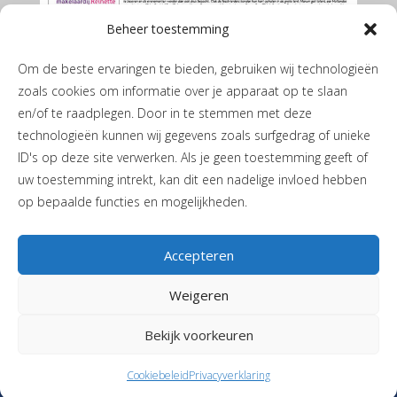
Beheer toestemming
Om de beste ervaringen te bieden, gebruiken wij technologieën
zoals cookies om informatie over je apparaat op te slaan
en/of te raadplegen. Door in te stemmen met deze
technologieën kunnen wij gegevens zoals surfgedrag of unieke
ID's op deze site verwerken. Als je geen toestemming geeft of
De Marumer mei 2026
uw toestemming intrekt, kan dit een nadelige invloed hebben
op bepaalde functies en mogelijkheden.
Accepteren
Weigeren
Privacyverklaring
|
Cookiebeleid
| JH de Boerstraat 1 | 9365 PL
Bekijk voorkeuren
Niebert |
T
06-40405244
|
Stuur een mail
| Vormgeving en realisatie
Reclamebureau RAM
Cookiebeleid
Privacyverklaring