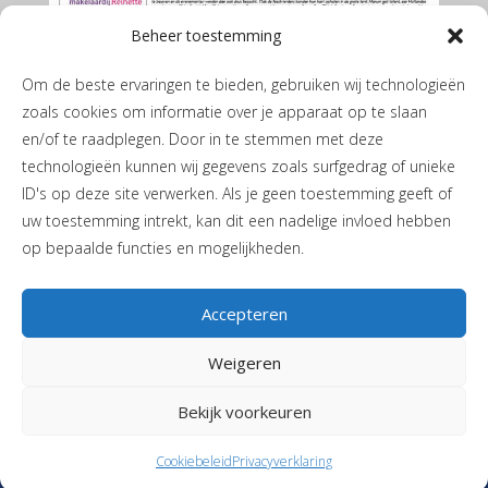
Beheer toestemming
Om de beste ervaringen te bieden, gebruiken wij technologieën
zoals cookies om informatie over je apparaat op te slaan
en/of te raadplegen. Door in te stemmen met deze
technologieën kunnen wij gegevens zoals surfgedrag of unieke
ID's op deze site verwerken. Als je geen toestemming geeft of
De Marumer mei 2026
uw toestemming intrekt, kan dit een nadelige invloed hebben
op bepaalde functies en mogelijkheden.
Accepteren
Weigeren
Privacyverklaring
|
Cookiebeleid
| JH de Boerstraat 1 | 9365 PL
Bekijk voorkeuren
Niebert |
T
06-40405244
|
Stuur een mail
| Vormgeving en realisatie
Reclamebureau RAM
Cookiebeleid
Privacyverklaring