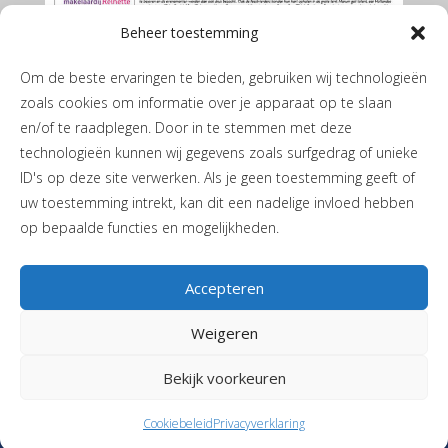
Beheer toestemming
Om de beste ervaringen te bieden, gebruiken wij technologieën
zoals cookies om informatie over je apparaat op te slaan
en/of te raadplegen. Door in te stemmen met deze
technologieën kunnen wij gegevens zoals surfgedrag of unieke
ID's op deze site verwerken. Als je geen toestemming geeft of
De Marumer mei 2026
uw toestemming intrekt, kan dit een nadelige invloed hebben
op bepaalde functies en mogelijkheden.
Accepteren
Weigeren
Privacyverklaring
|
Cookiebeleid
| JH de Boerstraat 1 | 9365 PL
Bekijk voorkeuren
Niebert |
T
06-40405244
|
Stuur een mail
| Vormgeving en realisatie
Reclamebureau RAM
Cookiebeleid
Privacyverklaring