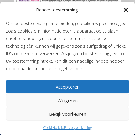
Beheer toestemming
Om de beste ervaringen te bieden, gebruiken wij technologieën
zoals cookies om informatie over je apparaat op te slaan
en/of te raadplegen. Door in te stemmen met deze
technologieën kunnen wij gegevens zoals surfgedrag of unieke
ID's op deze site verwerken. Als je geen toestemming geeft of
De Marumer mei 2026
uw toestemming intrekt, kan dit een nadelige invloed hebben
op bepaalde functies en mogelijkheden.
Accepteren
Weigeren
Privacyverklaring
|
Cookiebeleid
| JH de Boerstraat 1 | 9365 PL
Bekijk voorkeuren
Niebert |
T
06-40405244
|
Stuur een mail
| Vormgeving en realisatie
Reclamebureau RAM
Cookiebeleid
Privacyverklaring