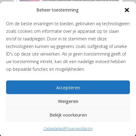
Beheer toestemming
Om de beste ervaringen te bieden, gebruiken wij technologieën
zoals cookies om informatie over je apparaat op te slaan
en/of te raadplegen. Door in te stemmen met deze
technologieën kunnen wij gegevens zoals surfgedrag of unieke
ID's op deze site verwerken. Als je geen toestemming geeft of
De Marumer mei 2026
uw toestemming intrekt, kan dit een nadelige invloed hebben
op bepaalde functies en mogelijkheden.
Accepteren
Weigeren
Privacyverklaring
|
Cookiebeleid
| JH de Boerstraat 1 | 9365 PL
Bekijk voorkeuren
Niebert |
T
06-40405244
|
Stuur een mail
| Vormgeving en realisatie
Reclamebureau RAM
Cookiebeleid
Privacyverklaring