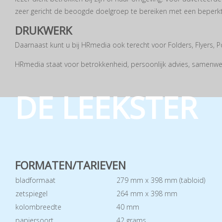
zeer gericht de beoogde doelgroep te bereiken met een beperk
DRUKWERK
Daarnaast kunt u bij HRmedia ook terecht voor Folders, Flyers, P
HRmedia staat voor betrokkenheid, persoonlijk advies, samenwer
DE LEEKSTER
FORMATEN/TARIEVEN
bladformaat
279 mm x 398 mm (tabloid)
zetspiegel
264 mm x 398 mm
kolombreedte
40 mm
papiersoort
42 grams