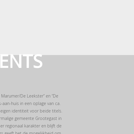
VENTS
e Marumer/De Leekster” en “De
-aan-huis in een oplage van ca.
en identiteit voor beide titels.
oormalige gemeente Grootegast in
 regionaal karakter en blijft de
ers geeft het de mogelijkheid om