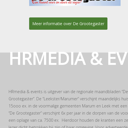
Meer informatie over De Grootegaster
HRMEDIA & E
HRmedia & events is uitgever van de regionale maandbladen “D
Grootegaster”. De “Leekster/Marumer” verschijnt maandelijks huis
15ooo ex. in de voormalige gemeenten Marum en Leek met een eig
“De Grootegaster” verschijnt 6x per jaar in de dorpen van de v
een oplage van ca. 7500 ex. Hierdoor houden de kranten een zeer
lezer dicht betrokken bij zijn of haar omgeving. Voor adverteerd