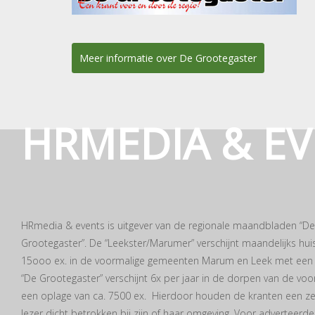
Meer informatie over De Grootegaster
HRMEDIA & E
HRmedia & events is uitgever van de regionale maandbladen “D
Grootegaster”. De “Leekster/Marumer” verschijnt maandelijks huis
15ooo ex. in de voormalige gemeenten Marum en Leek met een eig
“De Grootegaster” verschijnt 6x per jaar in de dorpen van de v
een oplage van ca. 7500 ex. Hierdoor houden de kranten een zeer
lezer dicht betrokken bij zijn of haar omgeving. Voor adverteerd