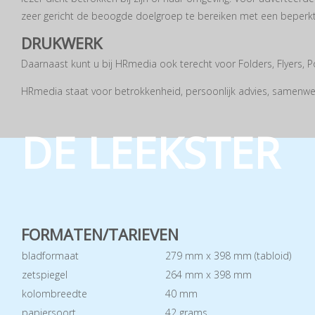
zeer gericht de beoogde doelgroep te bereiken met een beperk
DRUKWERK
Daarnaast kunt u bij HRmedia ook terecht voor Folders, Flyers, P
HRmedia staat voor betrokkenheid, persoonlijk advies, samenwer
DE LEEKSTER
FORMATEN/TARIEVEN
bladformaat
279 mm x 398 mm (tabloid)
zetspiegel
264 mm x 398 mm
kolombreedte
40 mm
papiersoort
42 grams