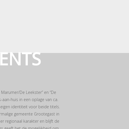
VENTS
e Marumer/De Leekster” en “De
-aan-huis in een oplage van ca.
en identiteit voor beide titels.
oormalige gemeente Grootegast in
 regionaal karakter en blijft de
ers geeft het de mogelijkheid om