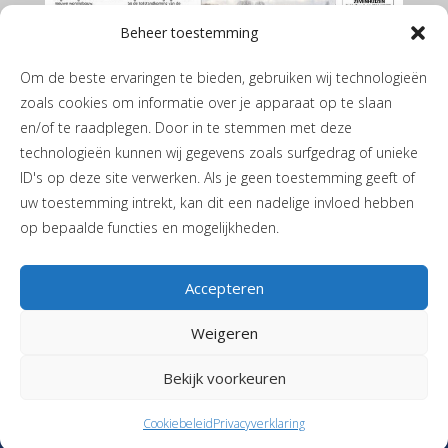
Beheer toestemming
Om de beste ervaringen te bieden, gebruiken wij technologieën
zoals cookies om informatie over je apparaat op te slaan
en/of te raadplegen. Door in te stemmen met deze
technologieën kunnen wij gegevens zoals surfgedrag of unieke
ID's op deze site verwerken. Als je geen toestemming geeft of
De Leekster juni 2026
uw toestemming intrekt, kan dit een nadelige invloed hebben
op bepaalde functies en mogelijkheden.
Accepteren
Weigeren
Privacyverklaring
|
Cookiebeleid
| JH de Boerstraat 1 | 9365 PL
Bekijk voorkeuren
Niebert |
T
06-40405244
|
Stuur een mail
| Vormgeving en realisatie
Reclamebureau RAM
Cookiebeleid
Privacyverklaring